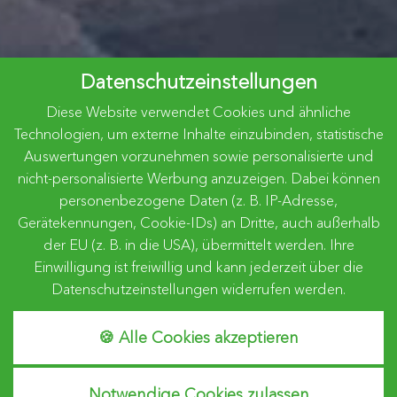
Datenschutzeinstellungen
Diese Website verwendet Cookies und ähnliche
Technologien, um externe Inhalte einzubinden, statistische
Auswertungen vorzunehmen sowie personalisierte und
nicht-personalisierte Werbung anzuzeigen. Dabei können
personenbezogene Daten (z. B. IP-Adresse,
Gerätekennungen, Cookie-IDs) an Dritte, auch außerhalb
der EU (z. B. in die USA), übermittelt werden. Ihre
Einwilligung ist freiwillig und kann jederzeit über die
Datenschutzeinstellungen widerrufen werden.
🍪 Alle Cookies akzeptieren
Notwendige Cookies zulassen