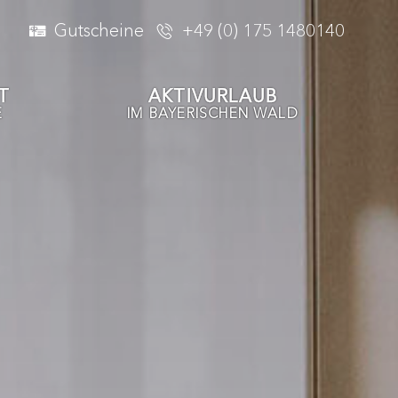
Gutscheine
+49 (0) 175 1480140
T
AKTIVURLAUB
E
IM BAYERISCHEN WALD