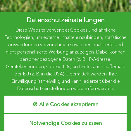
Datenschutzeinstellungen
Diese Website verwendet Cookies und ähnliche
Technologien, um externe Inhalte einzubinden, statistische
Auswertungen vorzunehmen sowie personalisierte und
nicht-personalisierte Werbung anzuzeigen. Dabei können
personenbezogene Daten (z. B. IP-Adresse,
Gerätekennungen, Cookie-IDs) an Dritte, auch außerhalb
der EU (z. B. in die USA), übermittelt werden. Ihre
Einwilligung ist freiwillig und kann jederzeit über die
Datenschutzeinstellungen widerrufen werden.
🍪 Alle Cookies akzeptieren
Notwendige Cookies zulassen