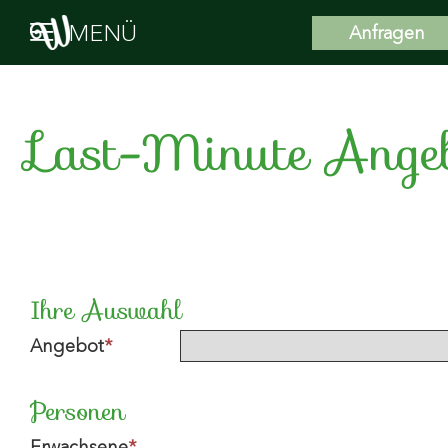
MENÜ
Anfragen
Last-Minute Angeb
Ihre Auswahl
Angebot
*
Personen
Erwachsene
*