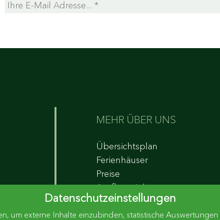
MEHR ÜBER UNS
Übersichtsplan
Ferienhäuser
Preise
Ausflugsziele
Datenschutzeinstellungen
Aktivurlaub
, um externe Inhalte einzubinden, statistische Auswertungen v
Urlaubswetter