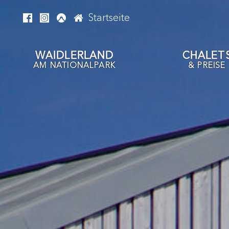
Startseite
WAIDLERLAND
CHALET
AM NATIONALPARK
& PREISE