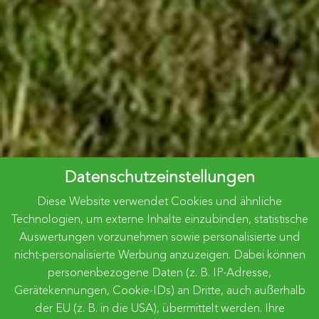
Datenschutzeinstellungen
Diese Website verwendet Cookies und ähnliche
Technologien, um externe Inhalte einzubinden, statistische
Auswertungen vorzunehmen sowie personalisierte und
nicht-personalisierte Werbung anzuzeigen. Dabei können
personenbezogene Daten (z. B. IP-Adresse,
Gerätekennungen, Cookie-IDs) an Dritte, auch außerhalb
der EU (z. B. in die USA), übermittelt werden. Ihre